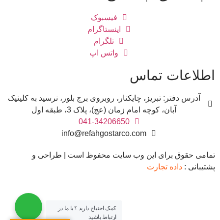
فیسبوک
اینستاگرام
تلگرام
واتس اپ
اطلاعات تماس
آدرس دفتر: تبریز، چایکنار، روبروی برج بلور، نرسید به کلینیک
آبان، کوچه امام زمان (عج)، پلاک 3، طبقه اول
041-34206650
info@refahgostarco.com
تمامی حقوق برای این وب سایت محفوظ است | طراحی و
پشتیبانی :
داده تجارت
کمک احتیاج دارید ؟ با ما در
ارتباط باشید