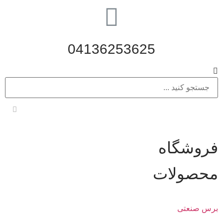
04136253625
فروشگاه
محصولات
برس صنعتی